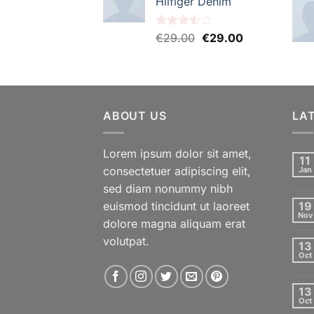
Hilfiger Denim
Le
Le
Note
€
29.00
€
29.00
3.50
sur
prix
prix
5
initial
actuel
était :
est :
€29.00.
€29.00.
ABOUT US
LA
Lorem ipsum dolor sit amet,
11
consectetuer adipiscing elit,
Jan
sed diam nonummy nibh
euismod tincidunt ut laoreet
19
Nov
dolore magna aliquam erat
volutpat.
13
Oct
13
Oct