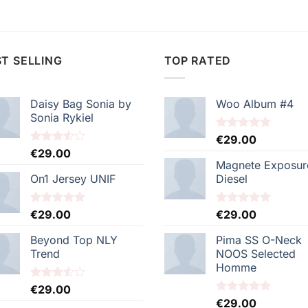
T SELLING
TOP RATED
Daisy Bag Sonia by
Woo Album #4
Sonia Rykiel
Note
€
29.00
5.00
sur 5
Note
€
29.00
3.50
sur
Magnete Exposur
5
On1 Jersey UNIF
Diesel
Note
€
29.00
5.00
Note
€
29.00
5.00
sur 5
sur 5
Beyond Top NLY
Pima SS O-Neck
Trend
NOOS Selected
Homme
Note
€
29.00
3.50
sur
Note
€
29.00
5.00