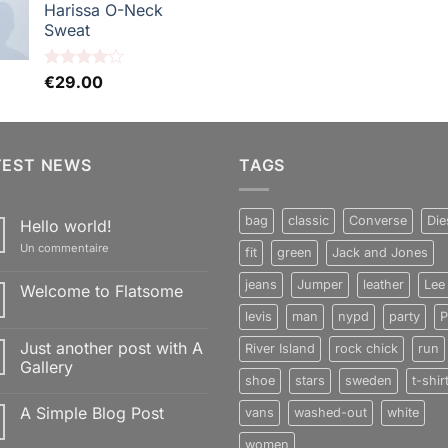
5
sur 5
Harissa O-Neck
Sweat
Note
€
29.00
4.00
sur
5
TEST NEWS
TAGS
bag
classic
Converse
Die
Hello world!
sur
Un commentaire
fit
green
Jack and Jones
Hello
world!
jeans
Jumper
leather
Lee
Welcome to Flatsome
Aucun
levis
man
nypd
party
P
commentaire
sur
Just another post with A
River Island
rock chick
run
Welcome
to
Gallery
Flatsome
shoe
stars
sweden
t-shir
Aucun
commentaire
A Simple Blog Post
vans
washed-out
white
sur
Just
Aucun
another
women
commentaire