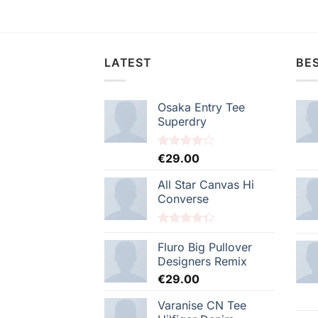
LATEST
BES
Osaka Entry Tee
Superdry
Note
€
29.00
4.00
sur
5
All Star Canvas Hi
Converse
Note
4.33
sur 5
Fluro Big Pullover
Designers Remix
€
29.00
Varanise CN Tee