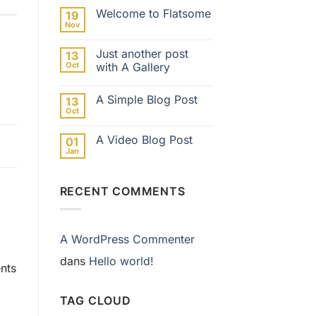
world!
Welcome to Flatsome
19
Nov
Aucun
commentaire
sur
Just another post
13
Welcome
to
Oct
with A Gallery
Flatsome
Aucun
commentaire
A Simple Blog Post
13
sur
Just
Oct
Aucun
another
commentaire
post
sur
with
A Video Blog Post
01
A
A
Simple
Jan
Gallery
Aucun
Blog
commentaire
Post
sur
A
RECENT COMMENTS
Video
Blog
Post
A WordPress Commenter
dans
Hello world!
nts
TAG CLOUD