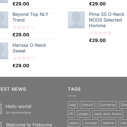
Note
€
29.00
5.00
Note
€
29.00
5.00
sur 5
sur 5
Beyond Top NLY
Pima SS O-Neck
Trend
NOOS Selected
Homme
Note
€
29.00
3.50
sur
Note
€
29.00
5.00
5
sur 5
Harissa O-Neck
Sweat
Note
€
29.00
4.00
sur
5
TEST NEWS
TAGS
bag
classic
Converse
Die
Hello world!
sur
Un commentaire
fit
green
Jack and Jones
Hello
world!
jeans
Jumper
leather
Lee
Welcome to Flatsome