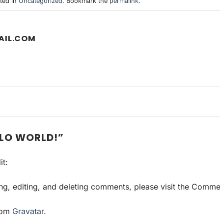
ted in
Uncategorized
. Bookmark the
permalink
.
AIL.COM
LLO WORLD!
”
it:
ing, editing, and deleting comments, please visit the Comme
rom
Gravatar
.