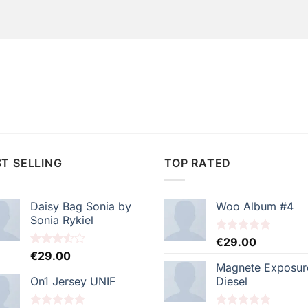
T SELLING
TOP RATED
Daisy Bag Sonia by
Woo Album #4
Sonia Rykiel
Note
€
29.00
5.00
sur 5
Note
€
29.00
3.50
sur
Magnete Exposur
5
On1 Jersey UNIF
Diesel