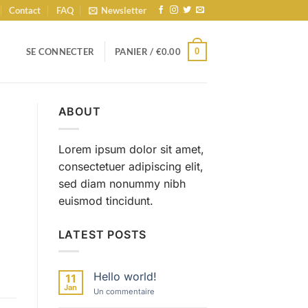
Contact
FAQ
Newsletter
0
SE CONNECTER
PANIER /
€
0.00
ABOUT
Lorem ipsum dolor sit amet,
consectetuer adipiscing elit,
sed diam nonummy nibh
euismod tincidunt.
LATEST POSTS
Hello world!
11
Jan
sur
Un commentaire
Hello