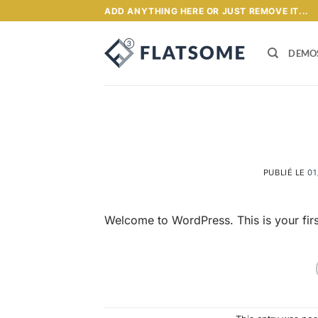
Passer
ADD ANYTHING HERE OR JUST REMOVE IT...
au
contenu
DEMO
PUBLIÉ LE
01
Welcome to WordPress. This is your first 