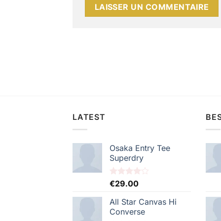
LATEST
BES
Osaka Entry Tee
Superdry
Note
€
29.00
4.00
sur
5
All Star Canvas Hi
Converse