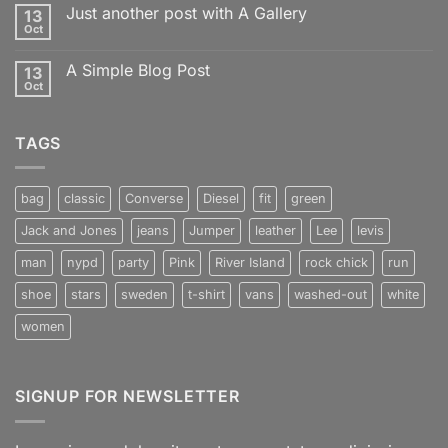
sur
Just another post with A Gallery
13
Welcome
to
Oct
Aucun
Flatsome
commentaire
sur
A Simple Blog Post
13
Just
another
Oct
Aucun
post
commentaire
with
sur
A
A
Gallery
TAGS
Simple
Blog
Post
bag
classic
Converse
Diesel
fit
green
Jack and Jones
jeans
Jumper
leather
Lee
levis
man
nypd
party
Pink
River Island
rock chick
run
shoe
stars
sweden
t-shirt
vans
washed-out
white
women
SIGNUP FOR NEWSLETTER