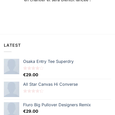
LATEST
Osaka Entry Tee Superdry
Note
€
29.00
4.00
sur
5
All Star Canvas Hi Converse
Note
4.33
sur 5
Fluro Big Pullover Designers Remix
€
29.00