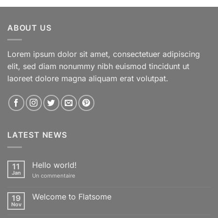
ABOUT US
Lorem ipsum dolor sit amet, consectetuer adipiscing
elit, sed diam nonummy nibh euismod tincidunt ut
laoreet dolore magna aliquam erat volutpat.
LATEST NEWS
Hello world!
11
Jan
sur
Un commentaire
Hello
world!
Welcome to Flatsome
19
Nov
Aucun
commentaire