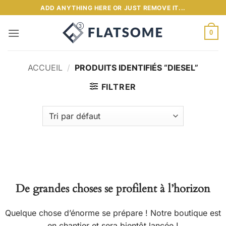
Passer
ADD ANYTHING HERE OR JUST REMOVE IT...
au
contenu
0
ACCUEIL
/
PRODUITS IDENTIFIÉS “DIESEL”
FILTRER
Aller
au
contenu
De grandes choses se profilent à l’horizon
Quelque chose d’énorme se prépare ! Notre boutique est
en chantier et sera bientôt lancée !