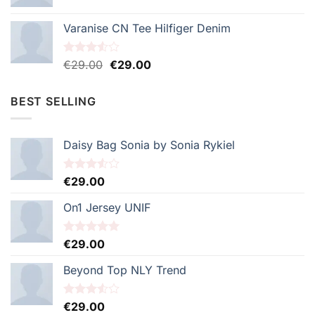
Varanise CN Tee Hilfiger Denim
Le
Le
Note
€
29.00
€
29.00
3.50
sur
prix
prix
5
initial
actuel
BEST SELLING
était :
est :
€29.00.
€29.00.
Daisy Bag Sonia by Sonia Rykiel
Note
€
29.00
3.50
sur
5
On1 Jersey UNIF
Note
€
29.00
5.00
sur 5
Beyond Top NLY Trend
Note
€
29.00