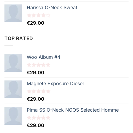
3.50
sur
5
Harissa O-Neck Sweat
Note
€
29.00
4.00
sur
5
TOP RATED
Woo Album #4
Note
€
29.00
5.00
sur 5
Magnete Exposure Diesel
Note
€
29.00
5.00
sur 5
Pima SS O-Neck NOOS Selected Homme
Note
€
29.00
5.00
sur 5