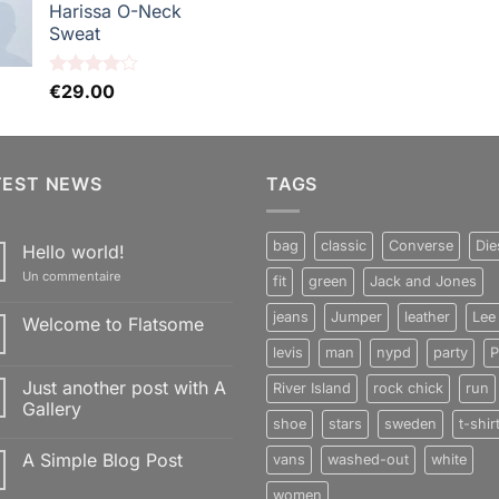
5
sur 5
Harissa O-Neck
Sweat
Note
€
29.00
4.00
sur
5
TEST NEWS
TAGS
bag
classic
Converse
Die
Hello world!
sur
Un commentaire
fit
green
Jack and Jones
Hello
world!
jeans
Jumper
leather
Lee
Welcome to Flatsome
Aucun
levis
man
nypd
party
P
commentaire
sur
Just another post with A
River Island
rock chick
run
Welcome
to
Gallery
Flatsome
shoe
stars
sweden
t-shir
Aucun
commentaire
A Simple Blog Post
vans
washed-out
white
sur
Just
Aucun
another
women
commentaire