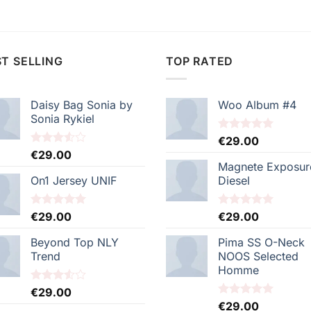
T SELLING
TOP RATED
Daisy Bag Sonia by
Woo Album #4
Sonia Rykiel
Note
€
29.00
5.00
sur 5
Note
€
29.00
3.50
sur
Magnete Exposur
5
On1 Jersey UNIF
Diesel
Note
€
29.00
5.00
Note
€
29.00
5.00
sur 5
sur 5
Beyond Top NLY
Pima SS O-Neck
Trend
NOOS Selected
Homme
Note
€
29.00
3.50
sur
Note
€
29.00
5.00