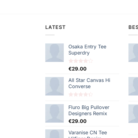
LATEST
BES
Osaka Entry Tee
Superdry
Note
€
29.00
4.00
sur
5
All Star Canvas Hi
Converse
Note
4.33
sur 5
Fluro Big Pullover
Designers Remix
€
29.00
Varanise CN Tee