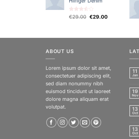
Hilfiger Denim
Le
Le
Note
€
29.00
€
29.00
3.50
sur
prix
prix
5
initial
actuel
était :
est :
€29.00.
€29.00.
ABOUT US
LA
Lorem ipsum dolor sit amet,
11
consectetuer adipiscing elit,
Jan
sed diam nonummy nibh
euismod tincidunt ut laoreet
19
Nov
dolore magna aliquam erat
volutpat.
13
Oct
13
Oct